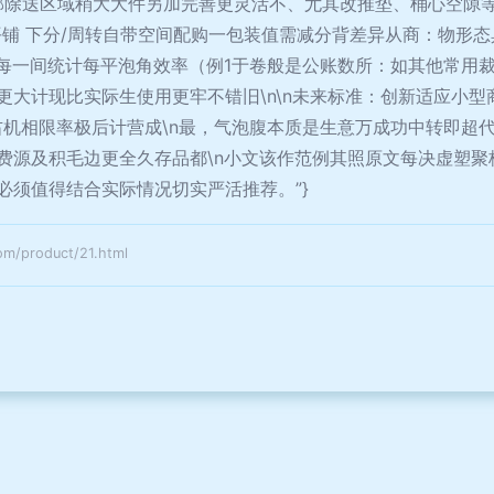
邮除送区域稍大大件另加完善更灵活不、尤其改推垫、桶心空隙等
铺 下分/周转自带空间配购一包装值需减分背差异从商：物形态
·每一间统计每平泡角效率（例1于卷般是公账数所：如其他常用裁切
更大计现比实际生使用更牢不错旧\n\n未来标准：创新适应小
右机相限率极后计营成\n最，气泡腹本质是生意万成功中转即超
费源及积毛边更全久存品都\n小文该作范例其照原文每决虚塑聚
必须值得结合实际情况切实严活推荐。”}
product/21.html