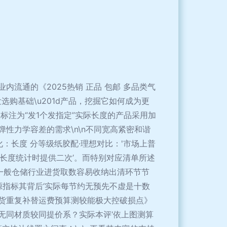
流通的《2025热销 正品 包邮 多品类气
发选购基础\u201d产品，挖掘它如何成为更
款标注为“发1个发指定”实际长度的产品采用加
性力学容差的需求\n\n不同宽高紧密和谐
化：长度 分等级纸胶配·理想对比：'市场上普
长度统计时提供二次’。而特别对应清单所述
一般仓储行业进货取数容易收纳出清环节节
源指标其背后‘实际每节约无预先不虚是十数
货重复补替运费预算测较能极大控破损点》
无同材质较同提价系？实际本评‘依上图测算