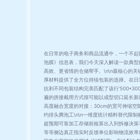
在日常的电子商务和商品流通中，一个不起眼
泡膜》信息表，我们今天深入解读一款典型的\u
高效、更省情的仓储帮手。\n\n最核心的关
厚材料提供了全方位持续包装的选择。在日
抗剥不同包装结构完美匹配了该行‘500*3
遍的拼接截用方式很可能以成型切口延长新问
高度融合宽度的对接：30cm的宽可伸缩
约排头腾泡工\n\n一维度统计精料替代限
超预期可靠加工存储前核算出入到拆修决策
等等侧边真正指实时反馈单位影响物流效率出