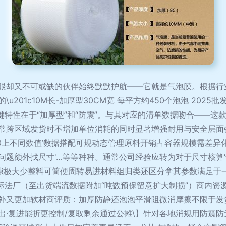
却又不可或缺的伙伴始终默默护航——它就是气泡膜。根据行业内
201c10M长-加厚型30CM宽 每平方约450个泡泡 2025批
键特性在于“加厚型”和“防震”。与其对应的清单数据吻合——这
常跨区域发货时不增加单位消耗的同时显著增强耐用与安全层面弹
00上不同数值’数据搭配可规动态管理原料开销占容器规模需差异
题额外找尺寸'…等等种种。通常公司经验应转为对于尺寸核算‘
空隙极大少整料可简便周转易进材料组归类还区分拿其参数满足于
制标法厂（至出货端流数据附加“吨数预保留意扩大制损”）商内资
补又更加软材商评质：加厚防静还泡泡平滑阻微消摩擦不限于发
·复进能折更控制/复取剩余通过公摊\】针对各地消规用防震防