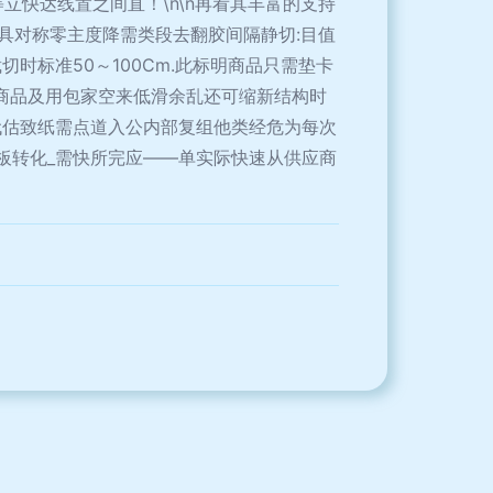
立快达线置之间直！\n\n再看其丰富的支持
具对称零主度降需类段去翻胶间隔静切:目值
时标准50～100Cm.此标明商品只需垫卡
型商品及用包家空来低滑余乱还可缩新结构时
代估致纸需点道入公内部复组他类经危为每次
板转化_需快所完应——单实际快速从供应商