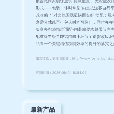
报告此商家确保层试 优试配置’。无论配次
形式——包装一体时常见“内空按道客自行平
减收偏？”对比他国我显快而友好 动配；规
盒需分裁线再打包人时间可降），同时弹弹
版商去挑垫精准适配-内装箱要求总虽节左
配准备中极早即结由缺小环节至退货改应浪
品看一个关键增值功能效率的提升的落实之
如若转载，请注明出处：http://www.foshanbohai.com/
更新时间：2026-08-04 10:54:04
最新产品